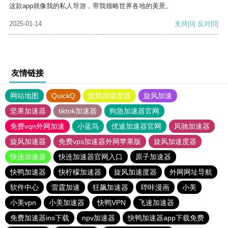
这款app就像我的私人导游，带我领略世界各地的美景。
2025-01-14
支持
[0]
反对
[0]
友情链接
网站地图
QuickQ
旋风加速度器
旋风加速
坚果加速器
tiktok加速器
狗急加速器官网
免费vqn外网加速
小蓝鸟
优途加速器官网
风驰加速器
旋风加速器
免费vps加速器外网苹果版
旋风加速度器
快连加速器
快连加速器官网入口
原子加速器
快鸭加速器
快柠檬加速器
旋风加速度器
外网网址导航
软件中心
雷霆加速
狂飙加速器
哔咔漫画
小美
小美vpn
小美加速器
快鸭VPN
飞速加速器
免费加速器ins下载
npv加速器
快鸭加速器app下载免费