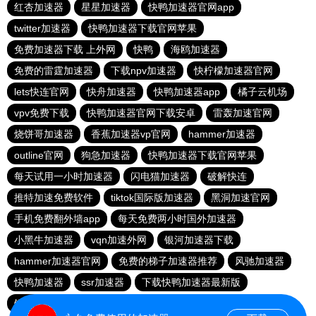
红杏加速器
星星加速器
快鸭加速器官网app
twitter加速器
快鸭加速器下载官网苹果
免费加速器下载 上外网
快鸭
海鸥加速器
免费的雷霆加速器
下载npv加速器
快柠檬加速器官网
lets快连官网
快舟加速器
快鸭加速器app
橘子云机场
vpv免费下载
快鸭加速器官网下载安卓
雷轰加速官网
烧饼哥加速器
香蕉加速器vp官网
hammer加速器
outline官网
狗急加速器
快鸭加速器下载官网苹果
每天试用一小时加速器
闪电猫加速器
破解快连
推特加速免费软件
tiktok国际版加速器
黑洞加速官网
手机免费翻外墙app
每天免费两小时国外加速器
小黑牛加速器
vqn加速外网
银河加速器下载
hammer加速器官网
免费的梯子加速器推荐
风驰加速器
快鸭加速器
ssr加速器
下载快鸭加速器最新版
银河加速器
小熊加速器
免费上网NPV加速器