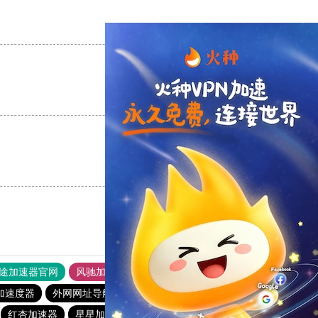
支持
[0]
反对
[0]
支持
[0]
反对
[0]
支持
[0]
反对
[0]
途加速器官网
风驰加速器
旋风加速器
加速度器
外网网址导航
软件中心
雷霆加速
狂飙加速器
红杏加速器
星星加速器
快鸭加速器官网app