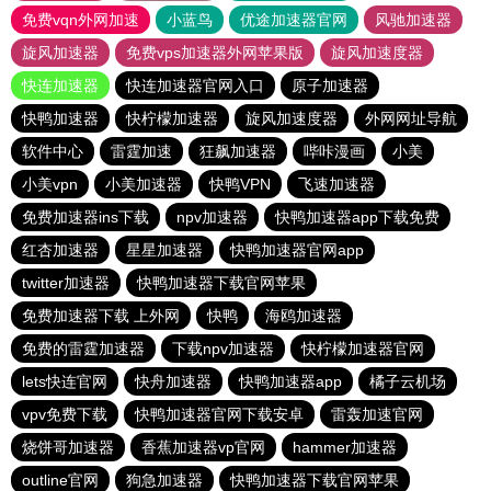
免费vqn外网加速
小蓝鸟
优途加速器官网
风驰加速器
旋风加速器
免费vps加速器外网苹果版
旋风加速度器
快连加速器
快连加速器官网入口
原子加速器
快鸭加速器
快柠檬加速器
旋风加速度器
外网网址导航
软件中心
雷霆加速
狂飙加速器
哔咔漫画
小美
小美vpn
小美加速器
快鸭VPN
飞速加速器
免费加速器ins下载
npv加速器
快鸭加速器app下载免费
红杏加速器
星星加速器
快鸭加速器官网app
twitter加速器
快鸭加速器下载官网苹果
免费加速器下载 上外网
快鸭
海鸥加速器
免费的雷霆加速器
下载npv加速器
快柠檬加速器官网
lets快连官网
快舟加速器
快鸭加速器app
橘子云机场
vpv免费下载
快鸭加速器官网下载安卓
雷轰加速官网
烧饼哥加速器
香蕉加速器vp官网
hammer加速器
outline官网
狗急加速器
快鸭加速器下载官网苹果